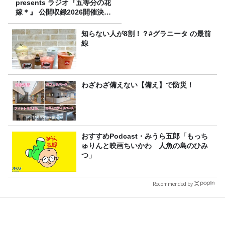
presents ラジオ『五等分の花
嫁＊』 公開収録2026開催決
定！
知らない人が8割！？#グラニータ の最前
線
わざわざ備えない【備え】で防災！
おすすめPodcast・みうら五郎「もっち
ゅりんと映画ちいかわ 人魚の島のひみ
つ」
Recommended by