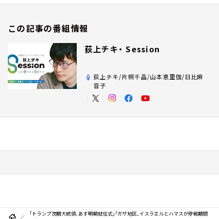
この記事の番組情報
荻上チキ・ Session
荻上チキ/片桐千晶/山本恵里伽/日比麻
音子
「トランプ次期大統領、あす明朝就任式」「ガザ地区、イスラエルとハマスが停戦期間