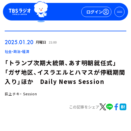
ログイン
マイページ
2025.01.20
月曜日
21:00
新規会員登録
ログイン
社会・政治・経済
「トランプ次期大統領、あす明朝就任式」
「ガザ地区、イスラエルとハマスが停戦期間
入り」ほか Daily News Session
荻上チキ・ Session
今日の番組表
この記事をシェア
週間番組表
トピックス
TBS Podcast