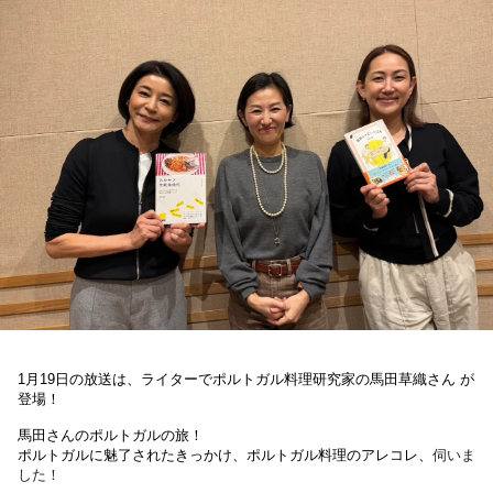
お知らせ
イベント・グッズ
YouTube
会社情報
1月19日の放送は、
ライターでポルトガル料理研究家の馬田草織さん
が
登場
！
馬田さんのポルトガルの旅！
ポルトガルに魅了されたきっかけ、ポルトガル料理のアレコレ、
伺いま
した！