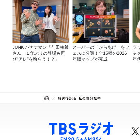
JUNK バナナマン「与田祐希
スーパーの「からあげ」をフ
ラ
さん、１年ぶりの登場も再
ェスに分類！全15種の2026
ャ
び“アレ”を喰らう！？」
年版マップが完成
年
ー
放送後記＆「私の気分転換」