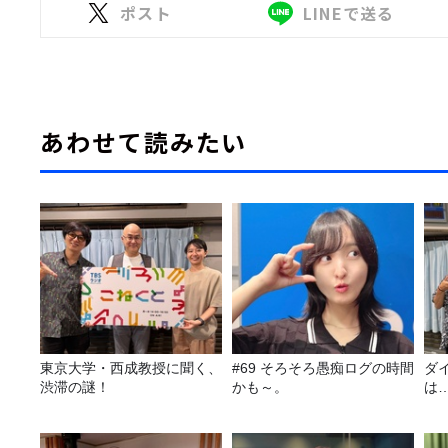
ポスト
LINEで送る
あわせて読みたい
東京大学・西成教授に聞く、
#69 そろそろ愚痴ログの時間
ダ
渋滞の謎！
かも～。
は