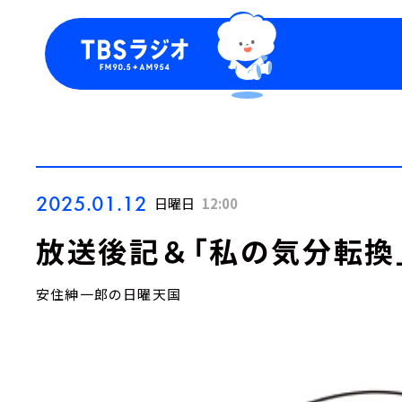
今日の番組表
トピッ
週間番組表
TBS
Podca
お知ら
2025.01.12
日曜日
12:00
放送後記＆「私の気分転換
安住紳一郎の日曜天国