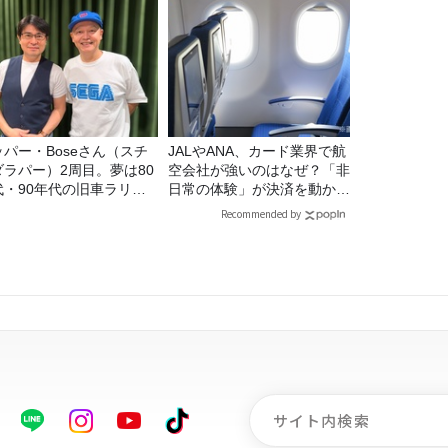
ッパー・Boseさん（スチ
JALやANA、カード業界で航
ダラパー）2周目。夢は80
空会社が強いのはなぜ？「非
代・90年代の旧車ラリ
日常の体験」が決済を動かす
！
理由
Recommended by