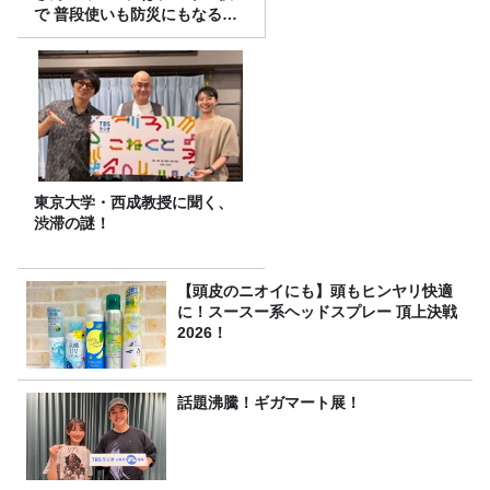
で 普段使いも防災にもなる最
強の棒が入っていた！
東京大学・西成教授に聞く、
渋滞の謎！
【頭皮のニオイにも】頭もヒンヤリ快適
に！スースー系ヘッドスプレー 頂上決戦
2026！
話題沸騰！ギガマート展！