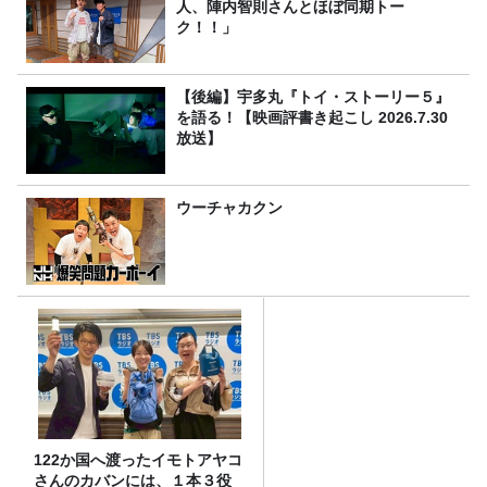
人、陣内智則さんとほぼ同期トー
ク！！」
【後編】宇多丸『トイ・ストーリー５』
を語る！【映画評書き起こし 2026.7.30
放送】
ウーチャカクン
122か国へ渡ったイモトアヤコ
さんのカバンには、１本３役