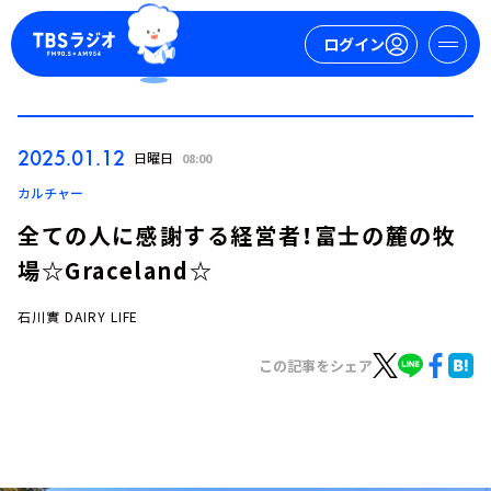
ログイン
マイページ
2025.01.12
日曜日
08:00
新規会員登録
ログイン
カルチャー
全ての人に感謝する経営者！富士の麓の牧
場☆Graceland☆
石川實 DAIRY LIFE
この記事をシェア
今日の番組表
週間番組表
トピックス
TBS Podcast