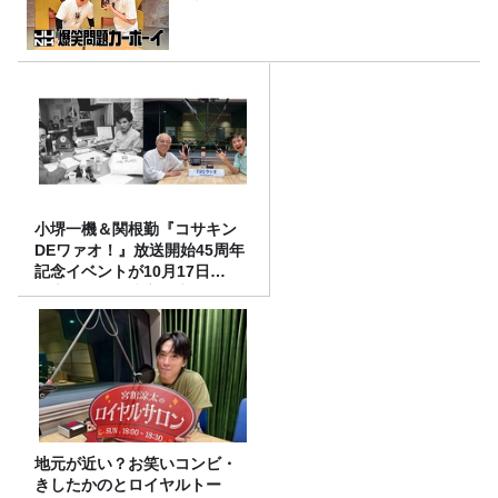
小堺一機＆関根勤『コサキン
DEワァオ！』放送開始45周年
記念イベントが10月17日
（土）に開催決定！本日より
FC先行受付スタート！
地元が近い？お笑いコンビ・
きしたかのとロイヤルトー