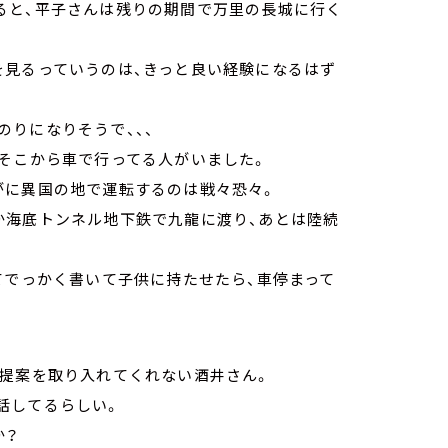
ると、平子さんは残りの期間で万里の長城に行く
を見るっていうのは、きっと良い経験になるはず
りになりそうで、、、
、そこから車で行ってる人がいました。
がに異国の地で運転するのは戦々恐々。
か海底トンネル地下鉄で九龍に渡り、あとは陸続
てでっかく書いて子供に持たせたら、車停まって
の提案を取り入れてくれない酒井さん。
話してるらしい。
か？