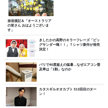
放送後記＆「オーストラリア
の皆さん おはようございま
す」
きしたかの高野のキラーフレーズ「ビッ
グサンダー喝！！」Ｔシャツ新作が発売
決定！
パリで40度超えの猛暑…なぜエアコン普
及率は「1割」なのか
カタスギルオオカブト 513回目のター
ン！