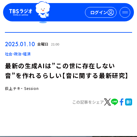
ログイン
マイページ
2025.01.10
金曜日
21:00
新規会員登録
ログイン
社会・政治・経済
最新の生成AIは”この世に存在しない
音”を作れるらしい【音に関する最新研究】
荻上チキ・ Session
この記事をシェア
今日の番組表
週間番組表
トピックス
TBS Podcast