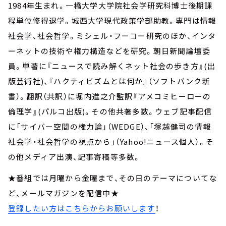
1984年生まれ。一橋大学大学院社会学研究科博士後期課
程単位修得退学。城西大学現代政策学部助教。専門は情報
社会学、社会哲学。ミシェル・フーコー研究のほか、インタ
ーネットの技術や権力構造などを研究。朝日新聞論壇委
員。単著に『ニュースで読み解くネット社会の歩き方』(出
版芸術社)、『ハクティビズムとは何か』（ソフトバンク新
書）。翻訳（共訳）に堀内進之介監訳『アメコミヒーローの
倫理学』(パルコ出版)。その他共著多数。ウェブ記事配信
に「サイバー空間の権力論」（WEDGE）、「塚越健司の情報
社会学・社会哲学の視点から」（Yahoo!ニュース個人）。そ
の他メディア出演、記事寄稿等多数。
★番組では月曜から金曜まで、その日のテーマについてな
ど、メールマガジンを配信中★
登録したい方はこちらからお願いします
！