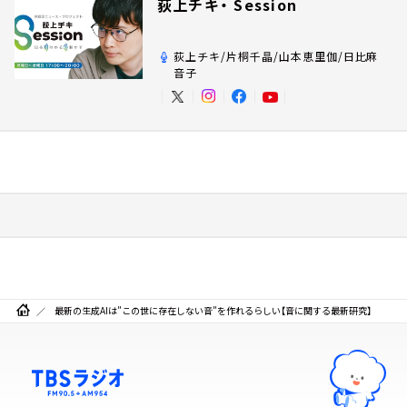
荻上チキ・ Session
荻上チキ/片桐千晶/山本恵里伽/日比麻
音子
最新の生成AIは”この世に存在しない音”を作れるらしい【音に関する最新研究】