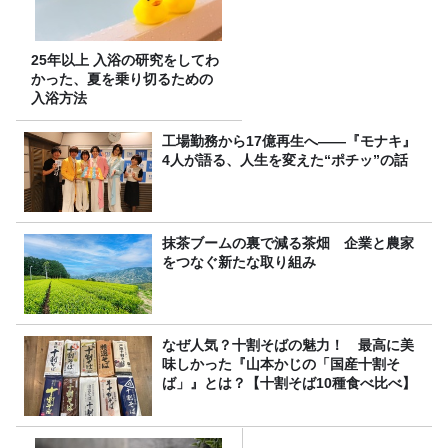
25年以上 入浴の研究をしてわ
かった、夏を乗り切るための
入浴方法
工場勤務から17億再生へ——『モナキ』
4人が語る、人生を変えた“ポチッ”の話
抹茶ブームの裏で減る茶畑 企業と農家
をつなぐ新たな取り組み
なぜ人気？十割そばの魅力！ 最高に美
味しかった『山本かじの「国産十割そ
ば」』とは？【十割そば10種食べ比べ】