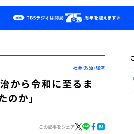
クス
イベント・グッ
ズ
st
YouTube
せ
会社情報
社会・政治・経済
明治から令和に至るま
たのか」
この記事をシェア