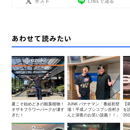
ポスト
LINEで送る
あわせて読みたい
夏こそ始めどきの観葉植物！
JUNK バナナマン「番組初登
【
オザキフラワーパークが凄す
場！平成ノブシコブシ吉村さ
を
ぎた！
んと深夜のお笑い談義！！」
20