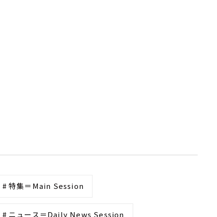
# 特集＝Main Session
# ニュース＝Daily News Session