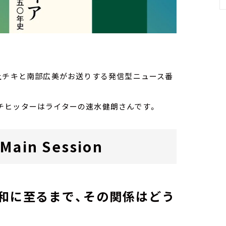
）
家・荻上チキと南部広美がお送りする発信型ニュース番
チヒッターはライターの速水健朗さんです。
in Session
和に至るまで、その関係はどう