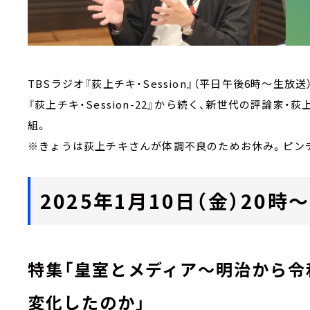
TBSラジオ『荻上チキ・Session』（平日午後6時～生放送
『荻上チキ・Session-22』から続く、新世代の評論
組。
※きょうは荻上チキさんが体調不良のためお休み。ピン
2025年1月10日（金）20時～Ma
特集「皇室とメディア～明治から令
変化したのか」