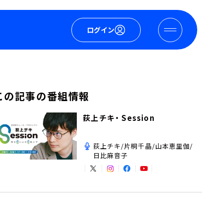
ログイン
この記事の番組情報
荻上チキ・ Session
荻上チキ/片桐千晶/山本恵里伽/
日比麻音子