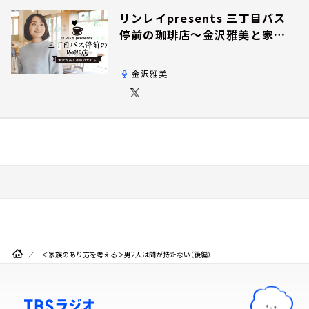
リンレイpresents 三丁目バス
停前の珈琲店～金沢雅美と家族
のかたち～
金沢雅美
＜家族のあり方を考える＞男2人は間が持たない（後編）