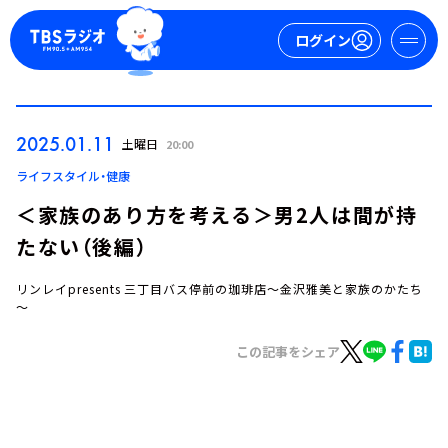
ログイン
マイページ
2025.01.11
土曜日
20:00
新規会員登録
ログイン
ライフスタイル・健康
＜家族のあり方を考える＞男2人は間が持
たない（後編）
リンレイpresents 三丁目バス停前の珈琲店～金沢雅美と家族のかたち
～
この記事をシェア
今日の番組表
週間番組表
トピックス
TBS Podcast