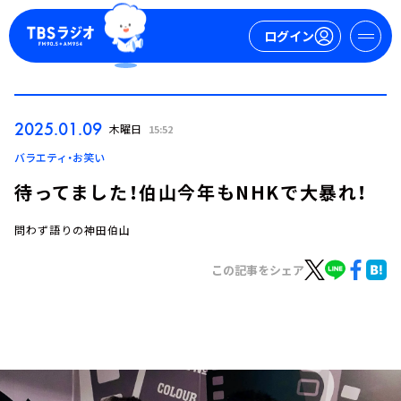
ログイン
マイページ
2025.01.09
木曜日
15:52
新規会員登録
ログイン
バラエティ・お笑い
待ってました！伯山今年もNHKで大暴れ！
問わず語りの神田伯山
この記事をシェア
今日の番組表
週間番組表
トピックス
TBS Podcast