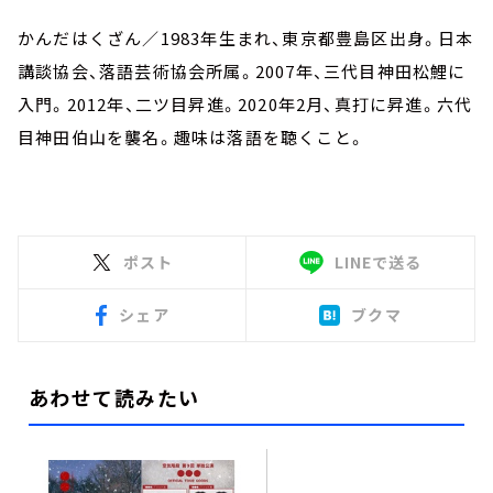
かんだはくざん／1983年生まれ、東京都豊島区出身。日本
講談協会、落語芸術協会所属。2007年、三代目神田松鯉に
入門。2012年、二ツ目昇進。2020年2月、真打に昇進。六代
目神田伯山を襲名。趣味は落語を聴くこと。
ポスト
LINEで送る
シェア
ブクマ
あわせて読みたい