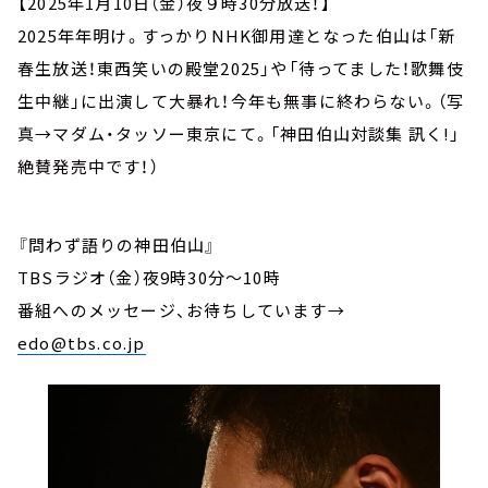
【2025年1月10日（金）夜９時30分放送！】
2025年年明け。すっかりNHK御用達となった伯山は「新
春生放送！東西笑いの殿堂2025」や「待ってました！歌舞伎
生中継」に出演して大暴れ！今年も無事に終わらない。（写
真→マダム・タッソー東京にて。「神田伯山対談集 訊く!」
絶賛発売中です！）
『問わず語りの神田伯山』
TBSラジオ（金）夜9時30分～10時
番組へのメッセージ、お待ちしています
→
edo@tbs.co.jp