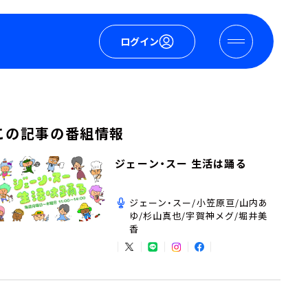
ログイン
この記事の番組情報
ジェーン・スー 生活は踊る
ジェーン・スー/小笠原亘/山内あ
ゆ/杉山真也/宇賀神メグ/堀井美
香