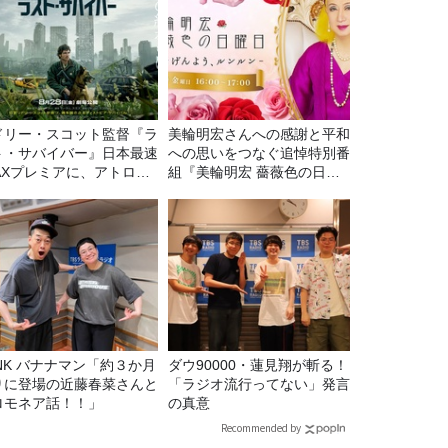
ドリー・スコット監督『ラ
美輪明宏さんへの感謝と平和
ト・サバイバー』日本最速
への思いをつなぐ追悼特別番
MAXプレミアに、アトロク
組『美輪明宏 薔薇色の日曜
スナー60名をご招待！
日～ごきげんよう、ルンルン
～』8/9（日）16時放送
マン「約３か月
ダウ90000・蓮見翔が斬る！
りに登場の近藤春菜さんと
「ラジオ流行ってない」発言
ロモネア話！！」
の真意
Recommended by