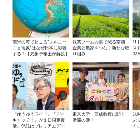
南米の海で起こる”エルニー
抹茶ブームの裏で減る茶畑
リ
ニョ現象”はなぜ日本に影響
企業と農家をつなぐ新たな取
ス
する？【気象予報士が解説】
り組み
I
リ
『ゆうゆうワイド』『デイ・
東京大学・西成教授に聞く、
JUNK バナナ
キャッチ！』が１日限定復
渋滞の謎！
ぶ
活。9/21はプレミアムデー
イ