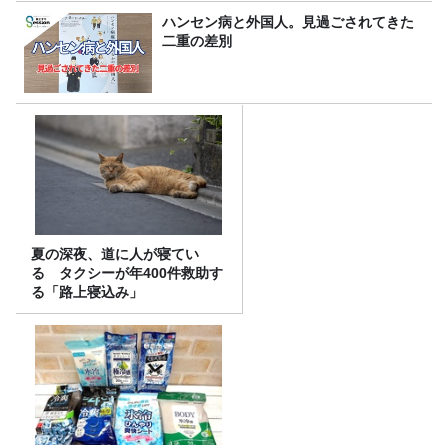
ハンセン病と外国人。見過ごされてきた
二重の差別
夏の深夜、道に人が寝てい
る タクシーが年400件救助す
る「路上寝込み」