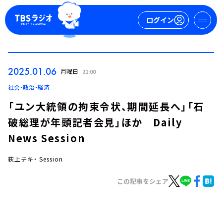
ログイン
マイページ
2025.01.06
月曜日
21:00
新規会員登録
ログイン
社会・政治・経済
「ユン大統領の拘束令状、期間延長へ」「石
破総理が年頭記者会見」ほか Daily
News Session
荻上チキ・ Session
今日の番組表
この記事をシェア
週間番組表
トピックス
TBS Podcast