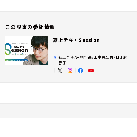
この記事の番組情報
荻上チキ・ Session
荻上チキ/片桐千晶/山本恵里伽/日比麻
音子