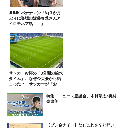
JUNK バナナマン「約３か月
ぶりに登場の近藤春菜さんと
イロモネア話！！」
サッカーW杯の「3分間の給水
タイム」、なぜ今大会から始
まった？ サッカーが「お
金」に変わる仕組み
特集「ニュース座談会」木村草太×奥村
奈津美
【プレ金ナイト】なぜこれを？と問い、