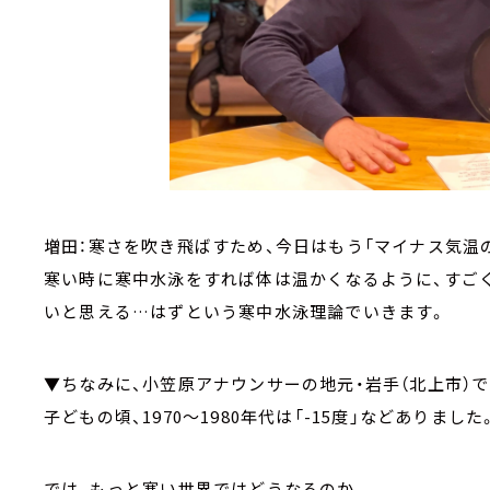
増田：寒さを吹き飛ばすため、今日はもう「マイナス気温
寒い時に寒中水泳をすれば体は温かくなるように、すご
いと思える…はずという寒中水泳理論でいきます。
▼ちなみに、小笠原アナウンサーの地元・岩手（北上市）で
子どもの頃、1970～1980年代は「-15度」などありました
では、もっと寒い世界ではどうなるのか。