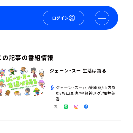
ログイン
この記事の番組情報
ジェーン・スー 生活は踊る
ジェーン・スー/小笠原亘/山内あ
ゆ/杉山真也/宇賀神メグ/堀井美
香