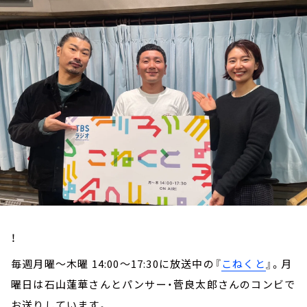
お知らせ
イベント・グッズ
YouTube
会社情報
！
毎週月曜～木曜 14:00～17:30に放送中の『
こねくと
』。月
曜日は石山蓮華さんとパンサー・菅良太郎さんのコンビで
お送りしています。