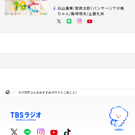
石山蓮華/菅良太郎（パンサー）/でか美
ちゃん/飯塚悟志/土屋礼央
マグ万平さんのおすすめサウナとこねくと！