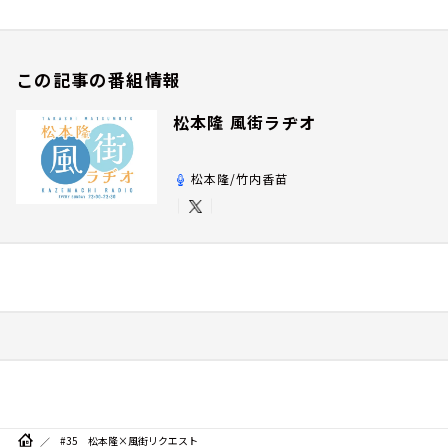
この記事の番組情報
松本隆 風街ラヂオ
松本隆/竹内香苗
#35 松本隆×風街リクエスト