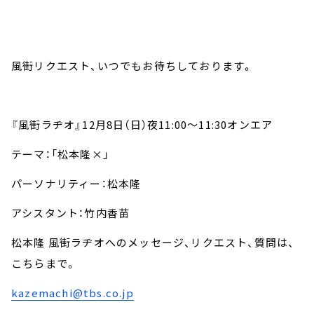
風街リクエスト、いつでもお待ちしております。
『風街ラヂオ』
12
月
8
日（日）夜
11:00
～
11:30
オンエア
テーマ：「松本隆×」
パーソナリティー：松本隆
アシスタント：竹内香苗
松本隆 風街ラヂオへのメッセージ、リクエスト、質問は、
こちらまで。
kazemachi@tbs.co.jp