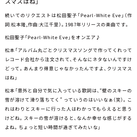
スマスはね」
続いてのリクエストは松田聖子「
Pearl-White Eve
」（作
詞
:
松本隆
,
作曲
:
大江千里）。
1987
年リリースの楽曲です。
松田聖子「
Pearl-White Eve
」をオンエア♪
松本「アルバム丸ごとクリスマスソングで作ってくれって
レコード会社から注文されて、そんなにネタないんですけ
どって。あんまり得意じゃなかったんですよ、クリスマス
はね」
松本「意外と自分で気に入っている歌詞は、“壁のスキーの
雪が溶けて滑り落ちてく” っていうのはいいなぁ（笑）。こ
れはわりとスキーに行った人はわかってもらえると思う
けどね。スキーの雪が溶けると、なんか幸せな感じがする
よね。ちょっと短い時間が過ぎてみたいな」