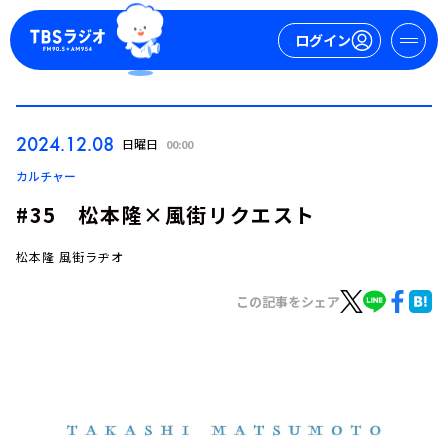
ログイン
マイページ
2024.12.08
日曜日
00:00
新規会員登録
ログイン
カルチャー
#35 松本隆×風街リクエスト
松本隆 風街ラヂオ
この記事をシェア
今日の番組表
週間番組表
トピックス
TBS Podcast