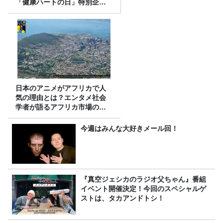
「健康ハートの日」特別企画
を8/10（月）に放送
日本のアニメがアフリカで人
気の理由とは？エンタメ社会
学者が語るアフリカ市場のリ
アル
今週はみんな大好きメール回！
『真空ジェシカのラジオ父ちゃん』番組
イベント開催決定！今回のスペシャルゲ
ストは、タカアンドトシ！