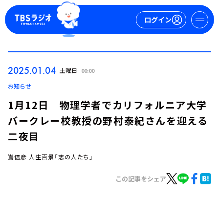
ログイン
マイページ
2025.01.04
土曜日
00:00
新規会員登録
ログイン
お知らせ
1月12日 物理学者でカリフォルニア大学
バークレー校教授の野村泰紀さんを迎える
二夜目
嶌信彦 人生百景「志の人たち」
今日の番組表
この記事をシェア
週間番組表
トピックス
TBS Podcast