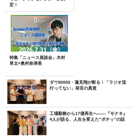
定！
特集「ニュース座談会」木村
草太×奥村奈津美
ダウ90000・蓮見翔が斬る！「ラジオ流
行ってない」発言の真意
工場勤務から17億再生へ——『モナキ』
4人が語る、人生を変えた“ポチッ”の話