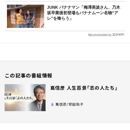
JUNK バナナマン「梅澤美波さん、乃木
坂卒業後初登場もバナナムーン名物“ア
レ”を喰らう」
Recommended by
この記事の番組情報
嶌信彦 人生百景「志の人たち」
嶌信彦/安田佑子