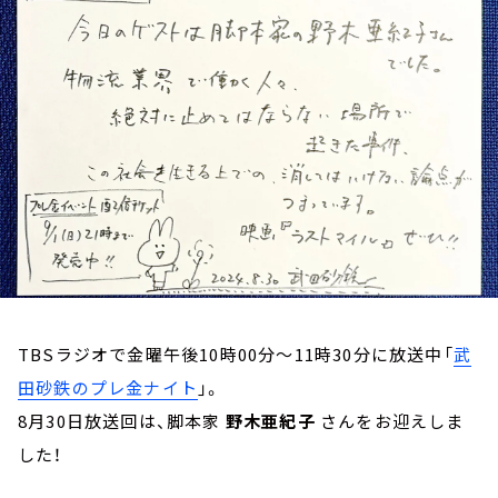
お知らせ
イベント・グッズ
YouTube
会社情報
TBSラジオで金曜午後10時00分～11時30分に放送中「
武
田砂鉄のプレ金ナイト
」。
8月30日放送回は、脚本家
野木亜紀子
さんをお迎えしま
した！