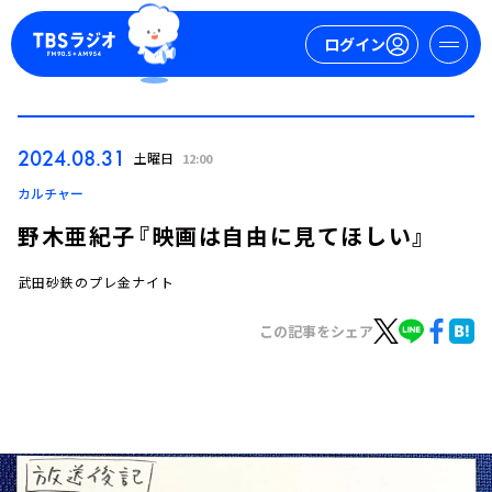
ログイン
マイページ
2024.08.31
土曜日
12:00
新規会員登録
ログイン
カルチャー
野木亜紀子『映画は自由に見てほしい』
武田砂鉄のプレ金ナイト
この記事をシェア
今日の番組表
週間番組表
トピックス
TBS Podcast