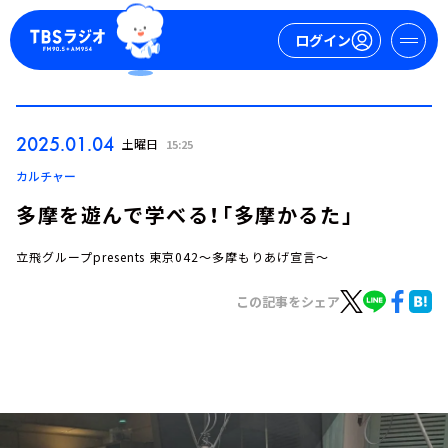
ログイン
マイページ
2025.01.04
土曜日
15:25
新規会員登録
ログイン
カルチャー
多摩を遊んで学べる！「多摩かるた」
立飛グループpresents 東京042～多摩もりあげ宣言～
この記事をシェア
今日の番組表
週間番組表
トピックス
TBS Podcast