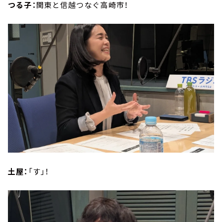
つる子：
関東と信越つなぐ高崎市！
土屋：
「す」！