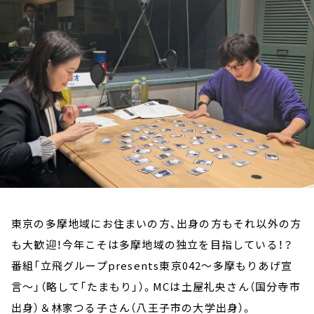
お知らせ
イベント・グッズ
YouTube
会社情報
東京の多摩地域にお住まいの方、出身の方もそれ以外の方
も大歓迎！今年こそは多摩地域の独立を目指している！？
番組「立飛グループpresents東京042～多摩もりあげ宣
言～」（略して「たまもり」）。MCは土屋礼央さん（国分寺市
出身）＆林家つる子さん（八王子市の大学出身）。