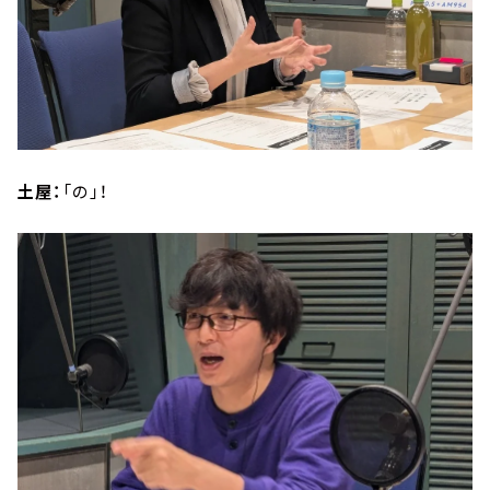
土屋：
「の」！