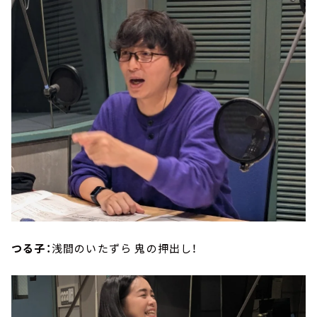
つる子：
浅間のいたずら 鬼の押出し！