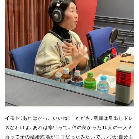
イモト：
あれはかっこいいね！ たださ、新婦は肩出しドレ
スなわけよ、あれは寒いって。仲の良かった10人の一人ミ
カって子の結婚式場がココだったみたいで、いつか自分も