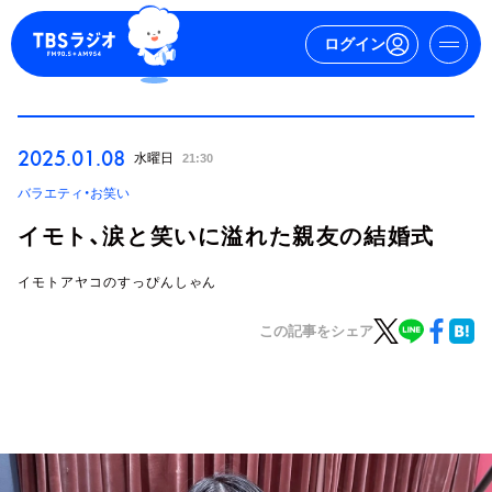
ログイン
マイページ
2025.01.08
水曜日
21:30
新規会員登録
ログイン
バラエティ・お笑い
イモト、涙と笑いに溢れた親友の結婚式
イモトアヤコのすっぴんしゃん
この記事をシェア
今日の番組表
週間番組表
トピックス
TBS Podcast