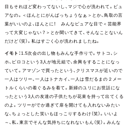
目もそれほど変わってないし、マジで心が洗われて。ピュ
アなの。＜ほんとにがんばっちょうなぁ＞とか、鳥取の言
葉がいいのよ、ほんとに！ みんなピュアな目で＜芸能界
って大変じゃない？＞とか聞いてきて、そんなことないん
だけど（笑）。私はすごく心が洗われましたね。
イモト：
1.5次会の出し物もみんな手作りで。サトコ、シ
ホ、ピロコという3人が地元組で、余興をすることになっ
ていて。アマゾンで買ったという、クリスマスが近いので
一人はツリー、一人はトナカイ、一人は雪だるまの２メー
トルくらいの着ぐるみを着て。新婦のユリにお世話にな
ったという3人の友達の子供たちが花束を持って出てくる
のよ。ツリーがでか過ぎて扉を開けても入れないみたい
な、ちょっとした笑いもほっこりするわけ（笑）。いいよ
～、私、東京でそんな気持ちになれないもん（笑）。みんな