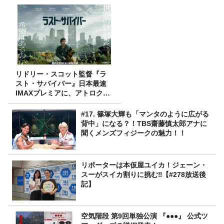
リドリー・スコット監督『ラ
スト・サバイバー』日本最速
IMAXプレミアに、アトロクリ
スナー60名をご招待！
#17. 篠塚大輝も「マンタのように広がる
背中」になる？！TBS齋藤慎太郎アナに
聞くメンズフィジークの魅力！！
リポーターは本仮屋ユイカ！ジェーン・
スーがスイカ割りに挑む‼【#278放送後
記】
空気階段 第9回単独公演 『●●●』 公式ツ