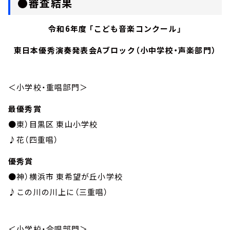
●審査結果
令和
6
年度 「こども音楽コンクール」
東日本優秀演奏発表会
A
ブロック（小中学校・声楽部門）
＜小学校・重唱部門＞
最優秀賞
●東）目黒区 東山小学校
♪花（四重唱）
優秀賞
●神）横浜市 東希望が丘小学校
♪この川の川上に（三重唱）
＜小学校・合唱部門＞