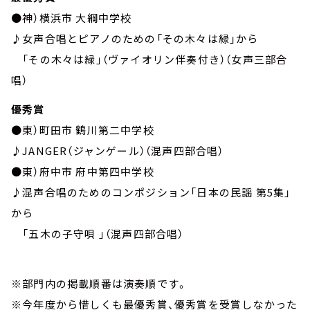
●神）横浜市 大綱中学校
♪女声合唱とピアノのための「その木々は緑」から
「その木々は緑」（ヴァイオリン伴奏付き）（女声三部合
唱）
優秀賞
●東）町田市 鶴川第二中学校
♪
JANGER
（ジャンゲール）（混声四部合唱）
●東）府中市 府中第四中学校
♪混声合唱のためのコンポジション「日本の民謡 第
5
集」
から
「五木の子守唄 」（混声四部合唱）
※部門内の掲載順番は演奏順です。
※今年度から惜しくも最優秀賞、優秀賞を受賞しなかった