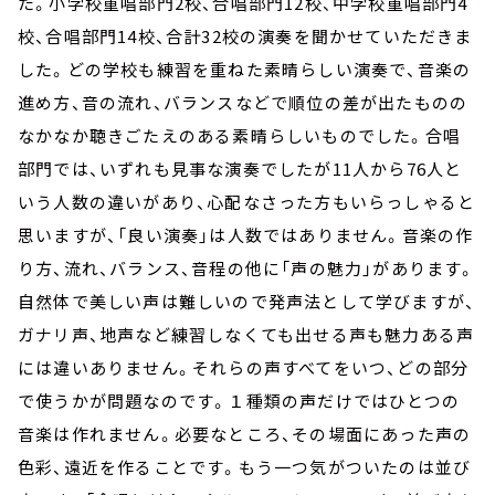
た。小学校重唱部門2校、合唱部門12校、中学校重唱部門4
校、合唱部門14校、合計32校の演奏を聞かせていただきま
した。どの学校も練習を重ねた素晴らしい演奏で、音楽の
進め方、音の流れ、バランスなどで順位の差が出たものの
なかなか聴きごたえのある素晴らしいものでした。合唱
部門では、いずれも見事な演奏でしたが11人から76人と
いう人数の違いがあり、心配なさった方もいらっしゃると
思いますが、「良い演奏」は人数ではありません。音楽の作
り方、流れ、バランス、音程の他に「声の魅力」があります。
自然体で美しい声は難しいので発声法として学びますが、
ガナリ声、地声など練習しなくても出せる声も魅力ある声
には違いありません。それらの声すべてをいつ、どの部分
で使うかが問題なのです。１種類の声だけではひとつの
音楽は作れません。必要なところ、その場面にあった声の
色彩、遠近を作ることです。もう一つ気がついたのは並び