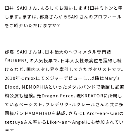
臼井：SAKIさん、よろしくお願いします！臼井ミトンと申
します。まずは、郡嶌さんからSAKIさんのプロフィール
をご紹介いただけますか？
郡嶌：SAKIさんは、日本最大のヘヴィメタル専門誌
「BURRN!」の人気投票で、日本人女性最高位を獲得し続
けるなど、国内メタル界を牽引してきたギタリストです。
2010年にmixxにてメジャーデビューし、以降はMary’s
Blood, NEMOPHIAといったメタルバンドで活躍し武道
館公演も経験。元Dragon Force、現KREATORに所属し
ているベーシスト、フレデリク・ルクレールさんと共に多
国籍バンドAMAHIRUを結成、さらにL'Arc～en～Cielの
tetsuyaさん率いるLike～an～Angelにも参加されてい
ます。