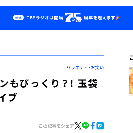
クス
イベント・グッ
ズ
st
YouTube
せ
会社情報
バラエティ・お笑い
ンもびっくり？！ 玉袋
イブ
この記事をシェア