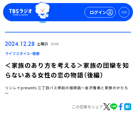
ログイン
マイページ
2024.12.28
土曜日
20:00
新規会員登録
ログイン
ライフスタイル・健康
＜家族のあり方を考える＞家族の団欒を知
らないある女性の恋の物語（後編）
リンレイpresents 三丁目バス停前の珈琲店～金沢雅美と家族のかたち
～
この記事をシェア
今日の番組表
週間番組表
トピックス
TBS Podcast