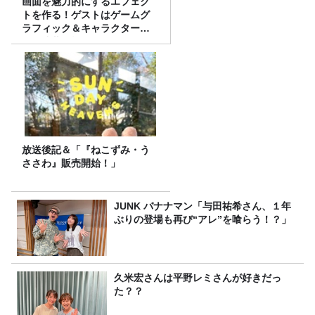
画面を魅力的にするエフェク
トを作る！ゲストはゲームグ
ラフィック＆キャラクター専
攻の遠藤里桜さん！
放送後記＆「『ねこずみ・う
ささわ』販売開始！」
JUNK バナナマン「与田祐希さん、１年
ぶりの登場も再び“アレ”を喰らう！？」
久米宏さんは平野レミさんが好きだっ
た？？