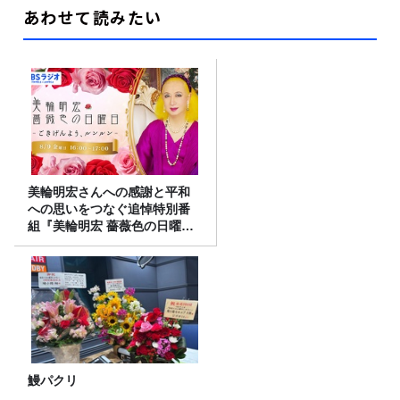
あわせて読みたい
美輪明宏さんへの感謝と平和
への思いをつなぐ追悼特別番
組『美輪明宏 薔薇色の日曜日
～ごきげんよう、ルンルン
～』8/9（日）16時放送
鰻パクリ