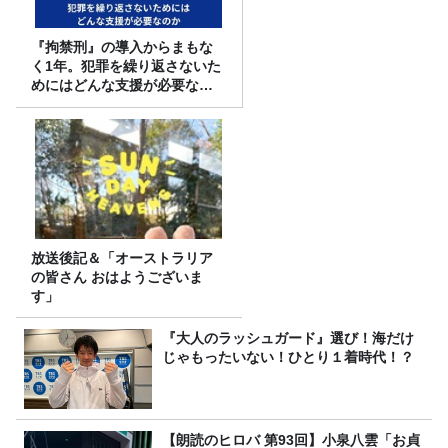
『拘禁刑』の導入からまもな
く1年。犯罪を繰り返さないた
めにはどんな支援が必要なの
か
放送後記＆「オーストラリア
の皆さん おはようございま
す」
『大人のラッシュガード』選び！海だけ
じゃもったいない！ひとり１着時代！？
【朗読のヒロバ 第93回】小泉八雲「お貞