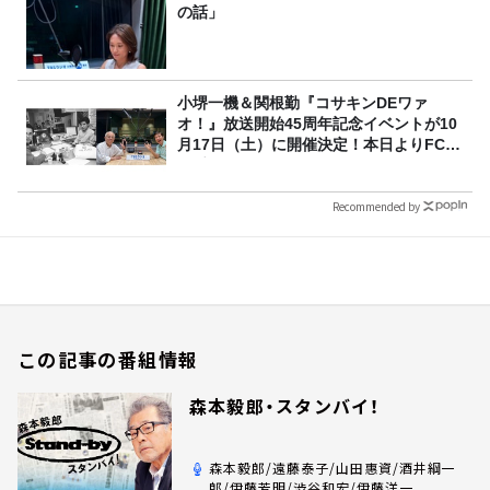
の話」
小堺一機＆関根勤『コサキンDEワァ
オ！』放送開始45周年記念イベントが10
月17日（土）に開催決定！本日よりFC先
行受付スタート！
Recommended by
この記事の番組情報
森本毅郎・スタンバイ！
森本毅郎/遠藤泰子/山田惠資/酒井綱一
郎/伊藤芳明/渋谷和宏/伊藤洋一