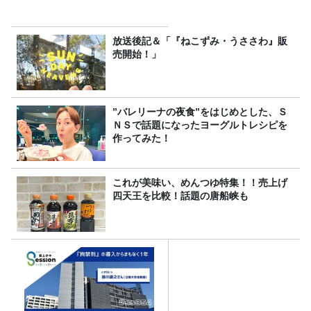
放送後記＆「『ねこずみ・うささわ』販
売開始！」
”バレリーナの夜食”をはじめとした、Ｓ
ＮＳで話題になったヨーグルトレシピを
作ってみた！
これが美味い、めんつゆ特集！！売上げ
四天王を比較！話題の唐船峡も