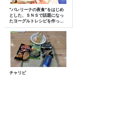
”バレリーナの夜食”をはじめ
とした、ＳＮＳで話題になっ
たヨーグルトレシピを作って
みた！
チャリピ
放送後記＆「危険な作業をヘルメットも
被らず気合いと経験だけでやってる職
人」
今週はみんな大好きメール回！