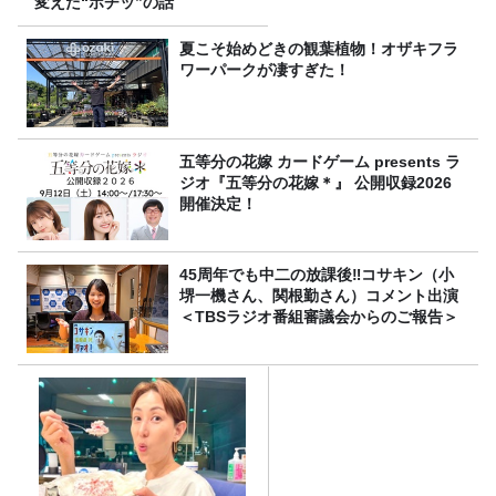
変えた“ポチッ”の話
夏こそ始めどきの観葉植物！オザキフラ
ワーパークが凄すぎた！
五等分の花嫁 カードゲーム presents ラ
ジオ『五等分の花嫁＊』 公開収録2026
開催決定！
45周年でも中二の放課後‼コサキン（小
堺一機さん、関根勤さん）コメント出演
＜TBSラジオ番組審議会からのご報告＞