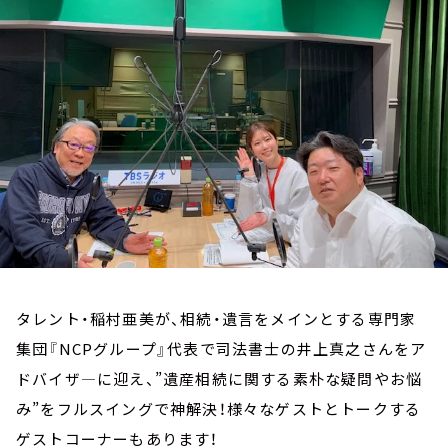
お知らせ
イベント・グッズ
YouTube
会社情報
タレント・稲村亜美が、相続・遺言をメインとする専門家
集団『NCPグループ』代表で司法書士の井上真之さんをア
ドバイザ―に迎え、”遺産相続に関する素朴な疑問やお悩
み”をフルスイングで神解決！様々なゲストとトークする
ゲストコーナーもあります！