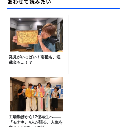
あわせて読みたい
発見がいっぱい！南極も、埋
蔵金も…！？
工場勤務から17億再生へ——
『モナキ』4人が語る、人生を