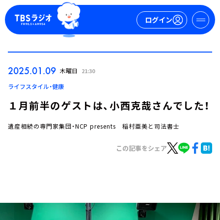
ログイン
マイページ
2025.01.09
木曜日
21:30
新規会員登録
ログイン
ライフスタイル・健康
１月前半のゲストは、小西克哉さんでした！
遺産相続の専門家集団・NCP presents 稲村亜美と司法書士
この記事をシェア
今日の番組表
週間番組表
トピックス
TBS Podcast