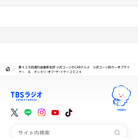
第４２９回週刊自動車批評 小沢コージのCARグルメ 小沢コージ的カーオブザイ
ヤー ＆ ガッカリ・オブ・ザ・イヤー２０２４