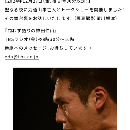
【2024年12月27日（金）夜９時30分放送！】
聖なる夜に力道山未亡人とトークショーを開催しました！
その舞台裏をお話しいたします。（写真撮影 瀧川鯉津）
『問わず語りの神田伯山』
TBSラジオ（金）夜9時30分～10時
番組へのメッセージ、お待ちしています
→
edo@tbs.co.jp