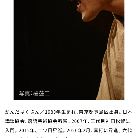
かんだはくざん／1983年生まれ、東京都豊島区出身。日本
講談協会、落語芸術協会所属。2007年、三代目神田松鯉に
入門。2012年、二ツ目昇進。2020年2月、真打に昇進。六代