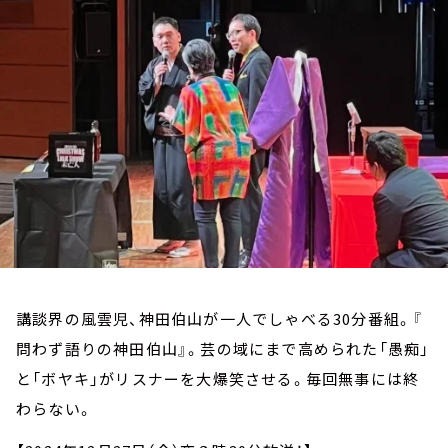
お知らせ
イベント・グッズ
YouTube
会社情報
講談界の風雲児、神田伯山が一人でしゃべる30分番組。『
問わず語りの神田伯山』。芸の域にまで高められた「愚痴」
と「ボヤキ」がリスナーを大爆笑させる。毎回無事には終
わらない。