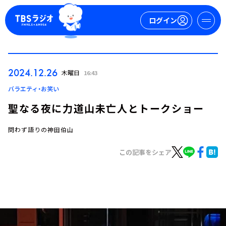
ログイン
マイページ
2024.12.26
木曜日
16:43
新規会員登録
ログイン
バラエティ・お笑い
聖なる夜に力道山未亡人とトークショー
問わず語りの神田伯山
この記事をシェア
今日の番組表
週間番組表
トピックス
TBS Podcast