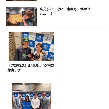
発見がいっぱい！南極も、埋蔵金
も…！？
【7/28放送】那須川天心❌浦野
芽良アナ