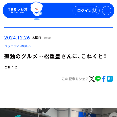
ログイン
マイページ
2024.12.26
木曜日
19:00
新規会員登録
ログイン
バラエティ・お笑い
孤独のグルメ…松重豊さんに、こねくと！
こねくと
この記事をシェア
今日の番組表
週間番組表
トピックス
TBS Podcast