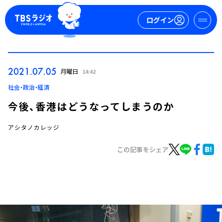
ログイン
マイページ
2021.07.05
月曜日
14:42
新規会員登録
ログイン
社会・政治・経済
今後、香港はどうなってしまうのか
アシタノカレッジ
この記事をシェア
今日の番組表
週間番組表
トピックス
TBS Podcast