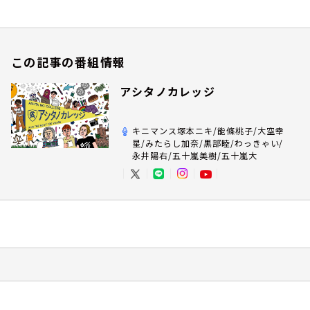
この記事の番組情報
アシタノカレッジ
キニマンス塚本ニキ/能條桃子/大空幸
星/みたらし加奈/黒部睦/わっきゃい/
永井陽右/五十嵐美樹/五十嵐大