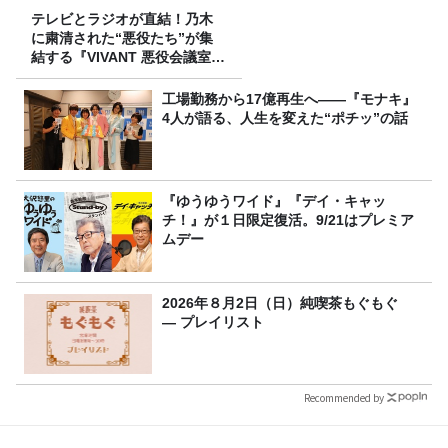
テレビとラジオが直結！乃木
に粛清された“悪役たち”が集
結する『VIVANT 悪役会議室』
7/26(日)23時スタート！
工場勤務から17億再生へ——『モナキ』
4人が語る、人生を変えた“ポチッ”の話
『ゆうゆうワイド』『デイ・キャッ
チ！』が１日限定復活。9/21はプレミア
ムデー
2026年８月2日（日）純喫茶もぐもぐ
― プレイリスト
Recommended by