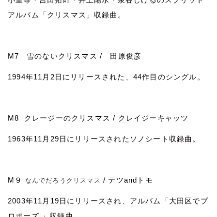
アルバム「クリスマス」収録曲。
M7
雪のないクリスマス
/
田原俊彦
1994
年
11
月
2
日にリリースされた、
44
作目のシングル。
M8
クレージーのクリスマス
/
クレイジーキャッツ
1963
年
11
月
29
日にリリースされたソノシート収録曲。
M
９
/
テツ
and
トモ
なんでだろうクリスマス
2003
年
11
月
19
日にリリースされ、アルバム「大田区でプ
ロポーズ
」収録曲。