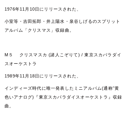
1976
年
11
月
10
日にリリースされた、
小室等・吉田拓郎・井上陽水・泉谷しげるのスプリット
アルバム「クリスマス」収録曲。
M
５ クリスマスカ
(
諸人こぞりて
) /
東京スカパラダイ
スオーケストラ
1989
年
11
月
18
日にリリースされた、
インディーズ時代に唯一発表したミニアルバム
(
通称
"
黄
色いアナログ
)
『東京スカパラダイスオーケストラ』収録
曲。