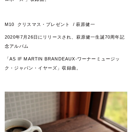
M10
クリスマス・プレゼント
/
萩原健一
2020
年
7
月
26
日にリリースされ、萩原健一生誕
70
周年記
念アルバム
「
AS IF MARTIN BRANDEAUX-
ワーナーミュージッ
ク・ジャパン・イヤーズ」収録曲。