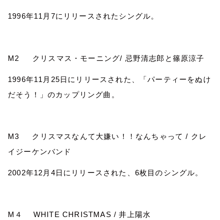
1996
年
11
月
7
にリリースされたシングル。
M2
クリスマス・モーニング
/
忌野清志郎と篠原涼子
1996
年
11
月
25
日にリリースされた、「パーティーをぬけ
だそう！」のカップリング曲。
M3
クリスマスなんて大嫌い！！なんちゃって
/
クレ
イジーケンバンド
2002
年
12
月
4
日にリリースされた、
6
枚目のシングル。
M
４
WHITE CHRISTMAS /
井上陽水