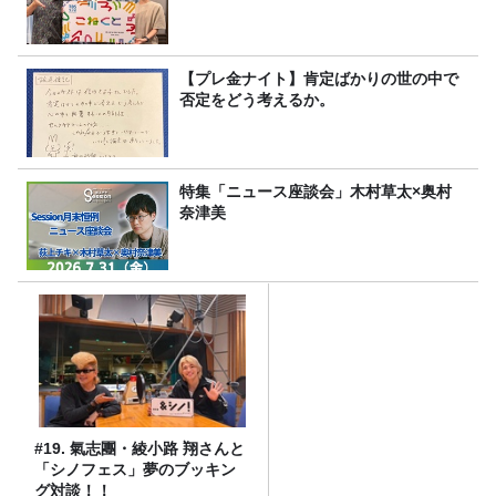
【プレ金ナイト】肯定ばかりの世の中で
否定をどう考えるか。
特集「ニュース座談会」木村草太×奥村
奈津美
#19. 氣志團・綾小路 翔さんと
「シノフェス」夢のブッキン
グ対談！！