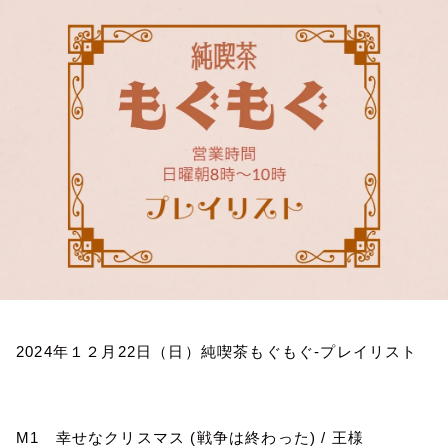
お知らせ
イベント・グッズ
YouTube
会社情報
2024
年１２月
22
日（日）純喫茶もぐもぐ
-
プレイリスト
M1
幸せなクリスマス
(
戦争は終わった
) /
王様