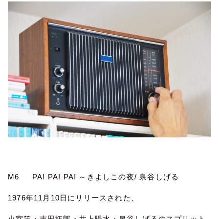
M6
PA! PA! PA!
～きよしこの夜
/
泉谷しげる
1976
年
11
月
10
日にリリースされた、
小室等・吉田拓郎・井上陽水・泉谷しげるのスプリット