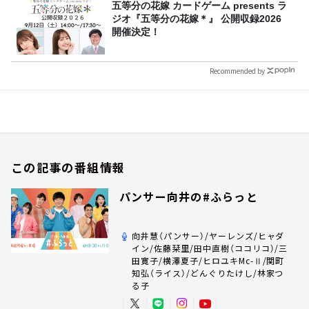
五等分の花嫁 カードゲーム presents ラ
ジオ『五等分の花嫁＊』 公開収録2026
開催決定！
Recommended by
この記事の番組情報
パンサー向井の#ふらっと
向井慧（パンサー）/ヤーレンズ/ヒャダ
イン/佐藤栞里/田中直樹（ココリコ）/三
田寛子/横澤夏子/ヒロユキMc-Ⅱ/関町
知弘（ライス）/どんぐりたけし/林家つ
る子