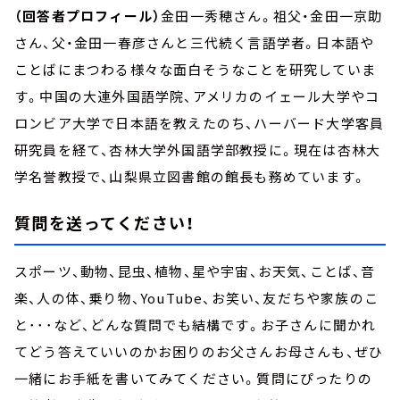
（回答者プロフィール）
金田一秀穂さん。祖父・金田一京助
さん、父・金田一春彦さんと三代続く言語学者。日本語や
ことばにまつわる様々な面白そうなことを研究していま
す。中国の大連外国語学院、アメリカのイェール大学やコ
ロンビア大学で日本語を教えたのち、ハーバード大学客員
研究員を経て、杏林大学外国語学部教授に。現在は杏林大
学名誉教授で、山梨県立図書館の館長も務めています。
質問を送ってください！
スポーツ、動物、昆虫、植物、星や宇宙、お天気、ことば、音
楽、人の体、乗り物、YouTube、お笑い、友だちや家族のこ
と･･･など、どんな質問でも結構です。お子さんに聞かれ
てどう答えていいのかお困りのお父さんお母さんも、ぜひ
一緒にお手紙を書いてみてください。質問にぴったりの