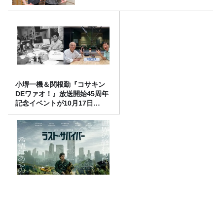
小堺一機＆関根勤『コサキン
DEワァオ！』放送開始45周年
記念イベントが10月17日
（土）に開催決定！本日より
FC先行受付スタート！
リドリー・スコット監督『ラ
スト・サバイバー』日本最速
IMAXプレミアに、アトロクリ
スナー60名をご招待！