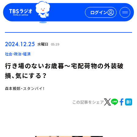
ログイン
マイページ
2024.12.25
水曜日
05:19
新規会員登録
ログイン
社会・政治・経済
行き場のないお歳暮～宅配荷物の外装破
損、気にする？
森本毅郎・スタンバイ！
この記事をシェア
今日の番組表
週間番組表
トピックス
TBS Podcast