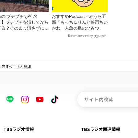
あの‘プチプチ‘が社名
おすすめPodcast・みうら五
！】プチプチを潰してから
郎「もっちゅりんと映画ちい
てる？そのまま潰さずに捨
かわ 人魚の島のひみつ」
る？
Recommended by
究家の石井公二さん登場
TBSラジオ情報
TBSラジオ関連情報