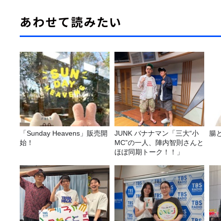
あわせて読みたい
「Sunday Heavens」販売開
JUNK バナナマン「三大“小
腸
始！
MC”の一人、陣内智則さんと
ほぼ同期トーク！！」