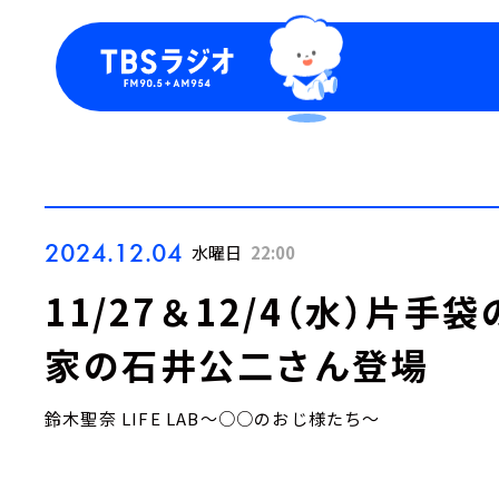
今日の番組表
トピッ
週間番組表
TBS
Podca
お知ら
2024.12.04
水曜日
22:00
11/27＆12/4（水）片手
家の石井公二さん登場
鈴木聖奈 LIFE LAB～○○のおじ様たち～