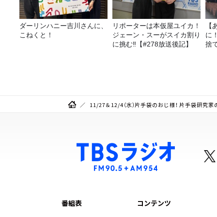
ダーリンハニー吉川さんに、
リポーターは本仮屋ユイカ！
【
こねくと！
ジェーン・スーがスイカ割り
に
に挑む‼【#278放送後記】
捨
て
11/27＆12/4（水）片手袋のおじ様！ 片手袋研
番組表
コンテンツ