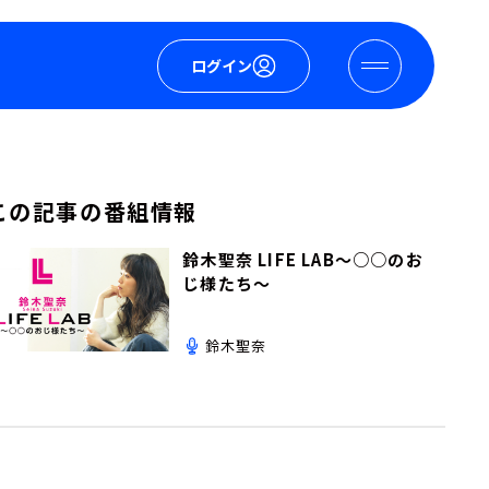
ログイン
この記事の番組情報
鈴木聖奈 LIFE LAB～○○のお
じ様たち～
鈴木聖奈