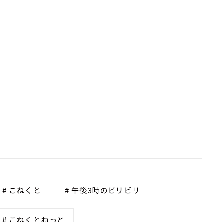
# こねくと
# 午後3時のビリビリ
# こねくとねっと