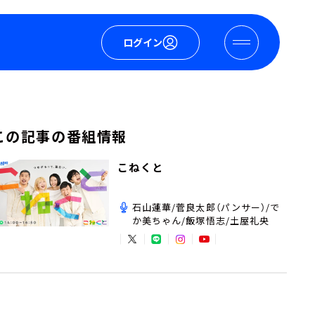
ログイン
この記事の番組情報
こねくと
石山蓮華/菅良太郎（パンサー）/で
か美ちゃん/飯塚悟志/土屋礼央