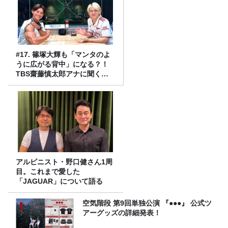
#17. 篠塚大輝も「マンタのよ
うに広がる背中」になる？！
TBS齋藤慎太郎アナに聞くメ
ンズフィジークの魅力！！
アルピニスト・野口健さん1周
目。これまで愛した
「JAGUAR」について語る
空気階段 第9回単独公演 『●●●』 公式ツ
アーグッズの詳細発表！