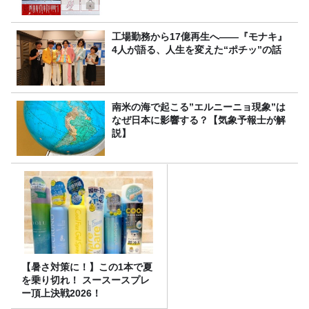
工場勤務から17億再生へ——『モナキ』
4人が語る、人生を変えた“ポチッ”の話
南米の海で起こる”エルニーニョ現象”は
なぜ日本に影響する？【気象予報士が解
説】
【暑さ対策に！】この1本で夏
を乗り切れ！ スースースプレ
ー頂上決戦2026！