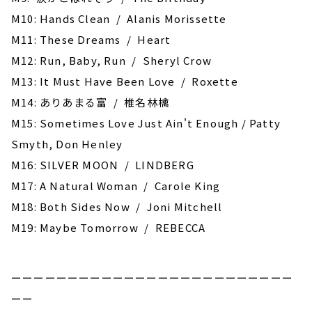
M10: Hands Clean / Alanis Morissette
M11: These Dreams / Heart
M12: Run, Baby, Run / Sheryl Crow
M13: It Must Have Been Love / Roxette
M14: ありあまる富 / 椎名林檎
M15: Sometimes Love Just Ain't Enough / Patty
Smyth, Don Henley
M16: SILVER MOON / LINDBERG
M17: A Natural Woman / Carole King
M18: Both Sides Now / Joni Mitchell
M19: Maybe Tomorrow / REBECCA
ーーーーーーーーーーーーーーーーーーーーーーーーー
ーー