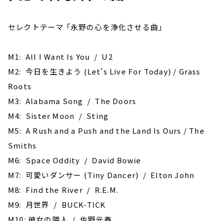
セレクトテーマ 「永野の心を浄化させる曲」
M1: All I Want Is You / U2
M2: 今日を生きよう (Let's Live For Today) / Grass
Roots
M3: Alabama Song / The Doors
M4: Sister Moon / Sting
M5: A Rush and a Push and the Land Is Ours / The
Smiths
M6: Space Oddity / David Bowie
M7: 可愛いダンサー (Tiny Dancer) / Elton John
M8: Find the River / R.E.M.
M9: 月世界 / BUCK-TICK
M10: 彼女の隣人 / 佐野元春