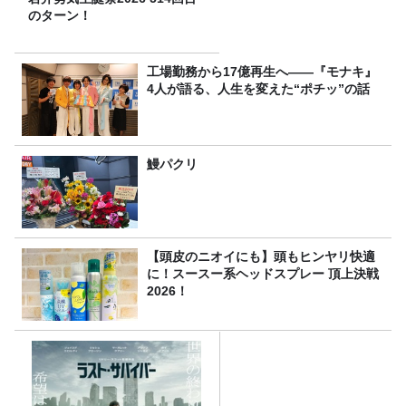
のターン！
工場勤務から17億再生へ——『モナキ』
4人が語る、人生を変えた“ポチッ”の話
鰻パクリ
【頭皮のニオイにも】頭もヒンヤリ快適
に！スースー系ヘッドスプレー 頂上決戦
2026！