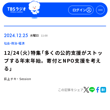
ログイン
マイページ
2024.12.25
水曜日
11:00
新規会員登録
ログイン
社会・政治・経済
12/24（火）特集「多くの公的支援がストッ
プする年末年始。 寄付とNPO支援を考え
る」
荻上チキ・ Session
今日の番組表
この記事をシェア
週間番組表
トピックス
TBS Podcast