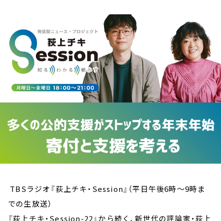
お知らせ
イベント・グッズ
YouTube
会社情報
TBSラジオ『荻上チキ・Session』（平日午後6時～9時ま
での生放送）
『荻上チキ・Session-22』から続く、新世代の評論家・荻上