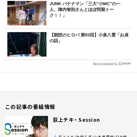
JUNK バナナマン「三大“小MC”の一
人、陣内智則さんとほぼ同期トー
ク！！」
【朗読のヒロバ 第93回】小泉八雲「お貞
の話」
Recommended by
この記事の番組情報
荻上チキ・ Session
荻上チキ/片桐千晶/山本恵里伽/日比麻