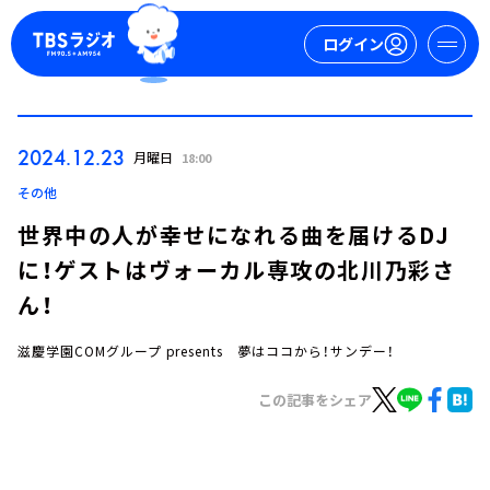
ログイン
マイページ
2024.12.23
月曜日
18:00
新規会員登録
ログイン
その他
世界中の人が幸せになれる曲を届けるDJ
に！ゲストはヴォーカル専攻の北川乃彩さ
ん！
滋慶学園COMグループ presents 夢はココから！サンデー！
今日の番組表
この記事をシェア
週間番組表
トピックス
TBS Podcast