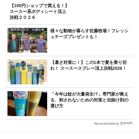
【100円ショップで買える！】
スースー系ボディシート頂上
決戦２０２６
様々な動物が暮らす佐藤牧場！フレッシ
ュチーズプレゼントも！
【暑さ対策に！】この1本で夏を乗り切
れ！ スースースプレー頂上決戦2026！
「今年は蚊が大量発生!?」専門家が教え
る、刺されないための対策と虫除け剤の
選び方
Recommended by