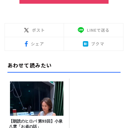
ポスト
LINEで送る
シェア
ブクマ
あわせて読みたい
【朗読のヒロバ 第93回】小泉
八雲「お貞の話」