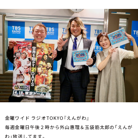
お知らせ
イベント・グッズ
YouTube
会社情報
金曜ワイド ラジオTOKYO『えんがわ』
毎週金曜日午後２時から外山惠理＆玉袋筋太郎の「えんが
わ」放送してます。