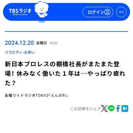
ログイン
マイページ
2024.12.20
金曜日
19:00
新規会員登録
ログイン
バラエティ・お笑い
新日本プロレスの棚橋社長がまたまた登
場！ 休みなく働いた１年は…やっぱり疲れ
た？
金曜ワイドラジオTOKYO「えんがわ」
今日の番組表
この記事をシェア
週間番組表
トピックス
TBS Podcast