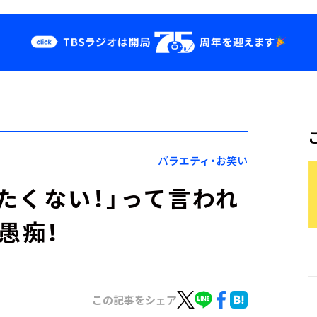
クス
イベント・グッ
ズ
st
YouTube
せ
会社情報
バラエティ・お笑い
たくない！」って言われ
愚痴！
この記事をシェア