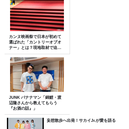
カンヌ映画祭で日本が初めて
選ばれた「カントリーオブオ
ナー」とは？現地取材で迫る
選出の意味
JUNK バナナマン「錦鯉・渡
辺隆さんから教えてもらう
『お酒の話』」
妄想散歩へ出発！サカイJr.が愛を語る