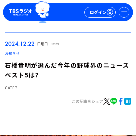
ログイン
マイページ
2024.12.22
日曜日
07:29
新規会員登録
ログイン
お知らせ
石橋貴明が選んだ今年の野球界のニュース
ベスト5は?
GATE7
この記事をシェア
今日の番組表
週間番組表
トピックス
TBS Podcast