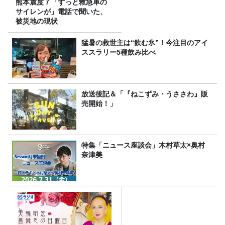
熊本震度７「ずっと救急車の
サイレンが」電話で聞いた、
被災地の現状
猛暑の救世主は“飲む氷”！今注目のアイ
ススラリー5種飲み比べ
放送後記＆「『ねこずみ・うささわ』販
売開始！」
特集「ニュース座談会」木村草太×奥村
奈津美