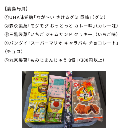
【鹿島局員】
①UHA味覚糖「なが～い さけるグミ 巨峰」（グミ）
②森永製菓「モグモグ おっとっと カレー味」（カレー味）
③三黒製菓「いちご ジャムサンド クッキー」（いちご味）
④バンダイ「スーパーマリオ キャラパキ チョコレート」
（チョコ）
⑤丸京製菓「もみじまんじゅう 8個」（300円以上）