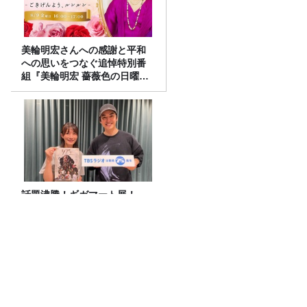
美輪明宏さんへの感謝と平和
への思いをつなぐ追悼特別番
組『美輪明宏 薔薇色の日曜日
～ごきげんよう、ルンルン
～』8/9（日）16時放送
話題沸騰！ギガマート展！
おすすめPodcast・みうら五郎「もっち
ゅりんと映画ちいかわ 人魚の島のひみ
つ」