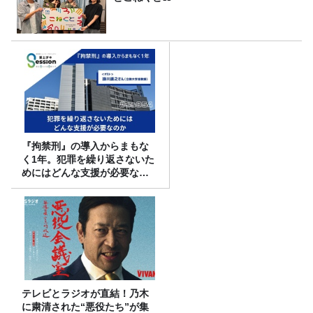
『拘禁刑』の導入からまもな
く1年。犯罪を繰り返さないた
めにはどんな支援が必要なの
か
テレビとラジオが直結！乃木
に粛清された“悪役たち”が集