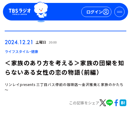
ログイン
マイページ
2024.12.21
土曜日
20:00
新規会員登録
ログイン
ライフスタイル・健康
＜家族のあり方を考える＞家族の団欒を知
らないある女性の恋の物語（前編）
リンレイpresents 三丁目バス停前の珈琲店～金沢雅美と家族のかたち
～
この記事をシェア
今日の番組表
週間番組表
トピックス
TBS Podcast