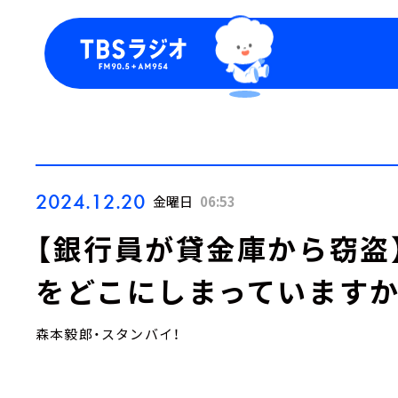
今日の番組表
トピッ
週間番組表
TBS
Podca
お知ら
2024.12.20
金曜日
06:53
【銀行員が貸金庫から窃盗
をどこにしまっていますか
森本毅郎・スタンバイ！