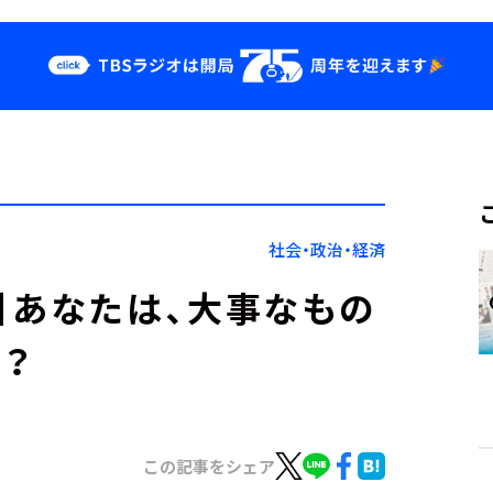
クス
イベント・グッ
ズ
st
YouTube
せ
会社情報
社会・政治・経済
】あなたは、大事なもの
？
この記事をシェア