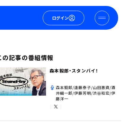
ログイン
この記事の番組情報
森本毅郎・スタンバイ！
森本毅郎/遠藤泰子/山田惠資/酒
井綱一郎/伊藤芳明/渋谷和宏/伊
藤洋一