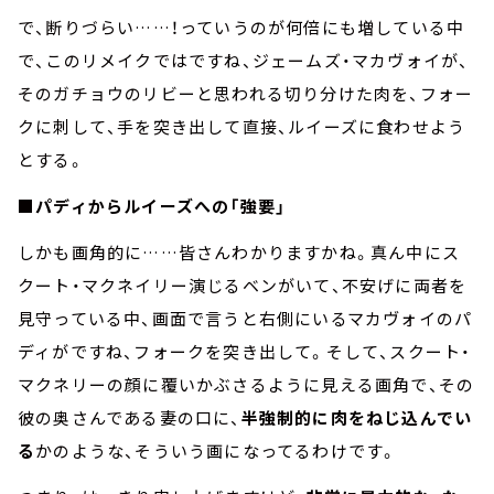
で、断りづらい……！っていうのが何倍にも増している中
で、このリメイクではですね、ジェームズ・マカヴォイが、
そのガチョウのリビーと思われる切り分けた肉を、フォー
クに刺して、手を突き出して直接、ルイーズに食わせよう
とする。
■パディからルイーズへの「強要」
しかも画角的に……皆さんわかりますかね。真ん中にス
クート・マクネイリー演じるベンがいて、不安げに両者を
見守っている中、画面で言うと右側にいるマカヴォイのパ
ディがですね、フォークを突き出して。そして、スクート・
マクネリーの顔に覆いかぶさるように見える画角で、その
彼の奥さんである妻の口に、
半強制的に肉をねじ込んでい
る
かのような、そういう画になってるわけです。