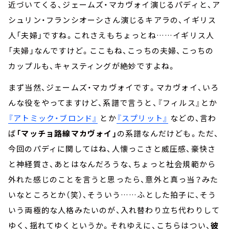
近づいてくる、ジェームズ・マカヴォイ演じるパディと、ア
シュリン・フランシオーシさん演じるキアラの、イギリス
人「夫婦」ですね。これさえもちょっとね……イギリス人
「夫婦」なんですけど。ここもね、こっちの夫婦、こっちの
カップルも、キャスティングが絶妙ですよね。
まず当然、ジェームズ・マカヴォイです。マカヴォイ、いろ
んな役をやってますけど、系譜で言うと、『フィルス』とか
『アトミック・ブロンド』
とか
『スプリット』
などの、言わ
ば
「マッチョ路線マカヴォイ」
の系譜なんだけども。ただ、
今回のパディに関してはね、人懐っこさと威圧感、豪快さ
と神経質さ、あとはなんだろうな、ちょっと社会規範から
外れた感じのことを言うと思ったら、意外と真っ当？みた
いなところとか（笑）、そういう……ふとした拍子に、そう
いう両極的な人格みたいのが、入れ替わり立ち代わりして
ゆく、揺れてゆくというか。それゆえに、こちらはつい、
彼