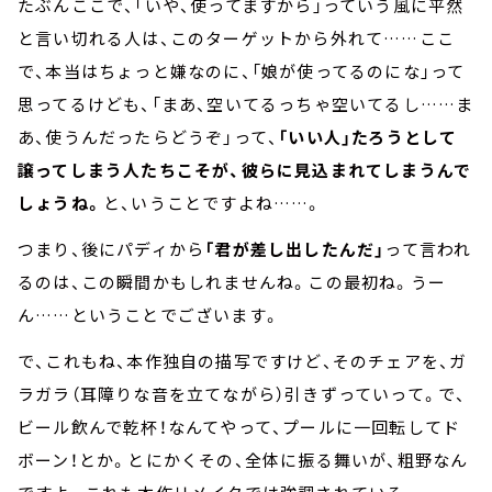
たぶんここで、「いや、使ってますから」っていう風に平然
と言い切れる人は、このターゲットから外れて……ここ
で、本当はちょっと嫌なのに、「娘が使ってるのにな」って
思ってるけども、「まあ、空いてるっちゃ空いてるし……ま
あ、使うんだったらどうぞ」って、
「いい人」たろうとして
譲ってしまう人たちこそが、彼らに見込まれてしまうんで
しょうね。
と、いうことですよね……。
つまり、後にパディから
「君が差し出したんだ」
って言われ
るのは、この瞬間かもしれませんね。この最初ね。うー
ん……ということでございます。
で、これもね、本作独自の描写ですけど、そのチェアを、ガ
ラガラ（耳障りな音を立てながら）引きずっていって。で、
ビール飲んで乾杯！なんてやって、プールに一回転してド
ボーン！とか。とにかくその、全体に振る舞いが、粗野なん