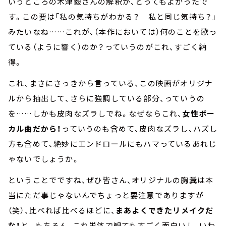
いうところの木津毅さんの解釈が、とってもよかったで
す。この要は「私の気持ちがわかる？ 私と同じ気持ち？」
みたいなね……これが、（本作においては）何のことを歌っ
ている（ように響く）のか？っていうのがこれ、すごく納
得。
これ、まさにさっきから言っている、この映画がオリジナ
ルから抽出して、さらに強調している部分、っていうの
を……しかも皮肉なズラしでね。なぜならこれ、
女性ボー
カル曲だから！
っていうのも含めて、皮肉なズラし、ハズし
方も含めて、絶妙にエンドロールにもハマっているあれじ
ゃないでしょうか。
ということでですね、ぜひ皆さん、オリジナルの胸糞は本
当にただ事じゃないんでちょっと要注意でありますが
（笑）、比べれば比べるほどに、
まあよくできたリメイクだ
な！
と。もちろん、これ単体で観てもすごく面白いし、いわ