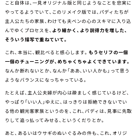
こと自体は、一見オリジナル版と同じようなことを忠実に
やってるようでいて、このリメイク版では、パディたちが
主人公たちの家族、わけても夫ベンの心のスキマに入り込
んでゆくプロセスを、
より細かく、より説得力を増した、
そういう描写で重ねていて。
これ、本当に、観比べると感心します。
もうセリフの一個
一個のチューニングが、めちゃくちゃよくできています。
なんか断れないとか、なんか「ああ、いい人かも」って思う
ようなバランスになっちゃっている。
たとえば、主人公夫婦が内心は疎ましく感じているけど、
やっぱり「いい人」ゆえに、はっきりは拒絶できないでい
る他の観光客家族というのを、これ、パディは、見事に先取
りして追っ払ってみせる、というくだりとか。
あと、あるいはウサギのぬいぐるみの件も、これ、オリジ