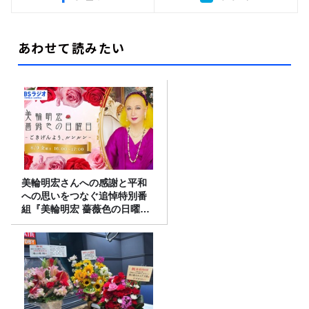
あわせて読みたい
美輪明宏さんへの感謝と平和
への思いをつなぐ追悼特別番
組『美輪明宏 薔薇色の日曜日
～ごきげんよう、ルンルン
～』8/9（日）16時放送