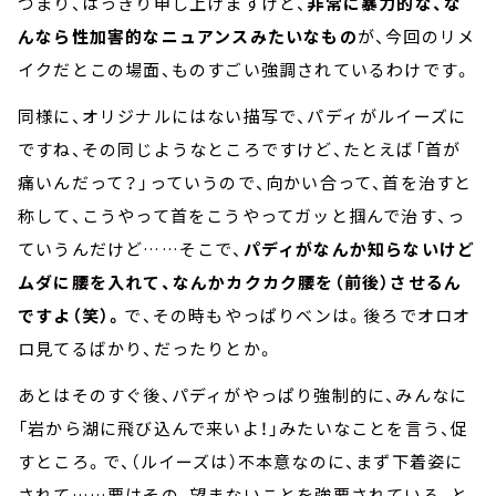
つまり、はっきり申し上げますけど、
非常に暴力的な、な
んなら性加害的なニュアンスみたいなもの
が、今回のリメ
イクだとこの場面、ものすごい強調されているわけです。
同様に、オリジナルにはない描写で、パディがルイーズに
ですね、その同じようなところですけど、たとえば「首が
痛いんだって？」っていうので、向かい合って、首を治すと
称して、こうやって首をこうやってガッと掴んで治す、っ
ていうんだけど……そこで、
パディがなんか知らないけど
ムダに腰を入れて、なんかカクカク腰を（前後）させるん
ですよ（笑）。
で、その時もやっぱりベンは。後ろでオロオ
ロ見てるばかり、だったりとか。
あとはそのすぐ後、パディがやっぱり強制的に、みんなに
「岩から湖に飛び込んで来いよ！」みたいなことを言う、促
すところ。で、（ルイーズは）不本意なのに、まず下着姿に
されて……要はその、望まないことを強要されている、と