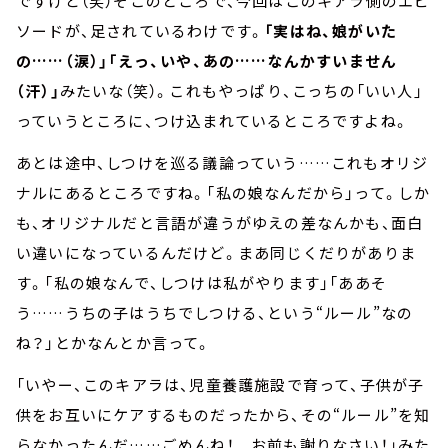
ですけど（笑）そこのところで、今回はこのキアラ側のエピ
ソードが、足されているわけです。
「実はね、娘がいた
の……（涙）」「えっ、いや、あの……なんかすいません
（汗）」
みたいな（笑）。これもやっぱり、こっちの「いい人」
っていうところに、つけ込まれているところですよね。
あとは途中、しつけを巡る議論っていう……これもオリジ
ナルにあるところですね。「私の娘なんだから」って。しか
も、オリジナルだと言語が違うがゆえの差なんかも、面白
い違いになっているんだけど。まあ同じくだりがありま
す。「私の娘なんで、しつけは私がやります」「ああそ
う……うちの子はうちでしつける、という“ルール”なの
ね？」とかなんとか言って。
「いやー、このキアラは、児童養護施設で育って、子供が子
供をお互いにケアするものだったから、その“ルール”を知
らなかったんだ……ごめんね！ お前も謝りなさい！」みた