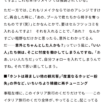
ですよ。これも本作リメイクでは強調されている。
ただ一方では、これもリメイクならではのアレンジですけ
ど、再会した時に、「あの、プールで君たちから椅子を奪っ
たものです（笑）」とかなんとかで、要はセルフツッコミを
入れるんですよ！ それを入れることで、「あれ？ なんか
すごい粗野なだけかと思ったら、意外とわかってるん
だ……
意外とちゃんとした人かも？
」っていう風に
、「いい
人」たち側は、そこに忖度を働かしてしまうんですね。
「あ
あ、いい人たちだ」って、自分フォローを入れてしまうんで
すね。それで思い直してしまう。
■「ホントは疎ましい他の観光客」「度重なるホッピー紛
失」の件など、いちいちより精緻に再チューニング
事程左様に、このイタリア旅行のくだりだけでも……この
イタリア旅行のくだり全体が、やってること、起こってる