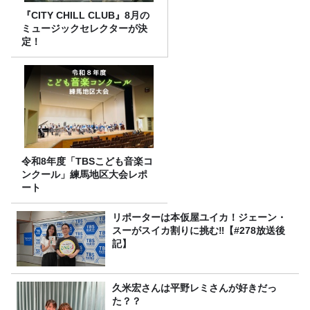
『CITY CHILL CLUB』8月の
ミュージックセレクターが決
定！
令和8年度「TBSこども音楽コ
ンクール」練馬地区大会レポ
ート
リポーターは本仮屋ユイカ！ジェーン・
スーがスイカ割りに挑む‼【#278放送後
記】
久米宏さんは平野レミさんが好きだっ
た？？