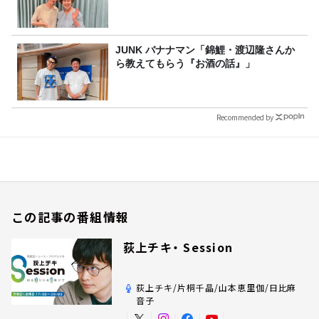
JUNK バナナマン「錦鯉・渡辺隆さんか
ら教えてもらう『お酒の話』」
Recommended by
この記事の番組情報
荻上チキ・ Session
荻上チキ/片桐千晶/山本恵里伽/日比麻
音子