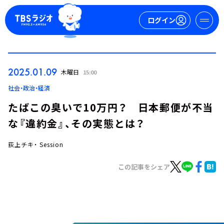
ログイン
マイページ
2025.01.09
木曜日
15:00
新規会員登録
ログイン
社会・政治・経済
たばこの臭いで10万円？ 日本郵便が不当
な『違約金』、その実態とは？
荻上チキ・ Session
この記事をシェア
今日の番組表
週間番組表
トピックス
TBS Podcast