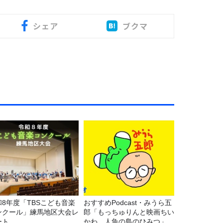
シェア
ブクマ
和8年度「TBSこども音楽
おすすめPodcast・みうら五
ンクール」練馬地区大会レ
郎「もっちゅりんと映画ちい
ート
かわ 人魚の島のひみつ」