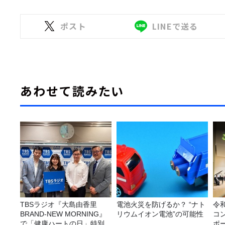
ポスト
LINEで送る
あわせて読みたい
TBSラジオ『大島由香里
電池火災を防げるか？ “ナト
令
BRAND-NEW MORNING』
リウムイオン電池”の可能性
コ
で「健康ハートの日」特別企
ポ