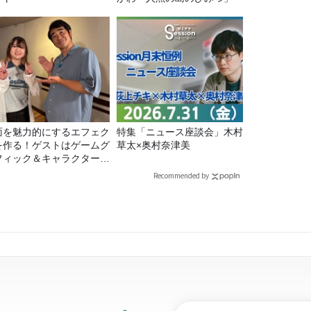
面を魅力的にするエフェク
特集「ニュース座談会」木村
を作る！ゲストはゲームグ
草太×奥村奈津美
フィック＆キャラクター専
の遠藤里桜さん！
Recommended by