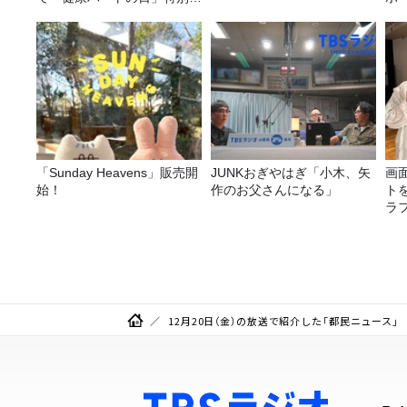
画を8/10（月）に放送
「Sunday Heavens」販売開
JUNKおぎやはぎ「小木、矢
画
始！
作のお父さんになる」
ト
ラ
攻
12月20日（金）の放送で紹介した「都民ニュース」